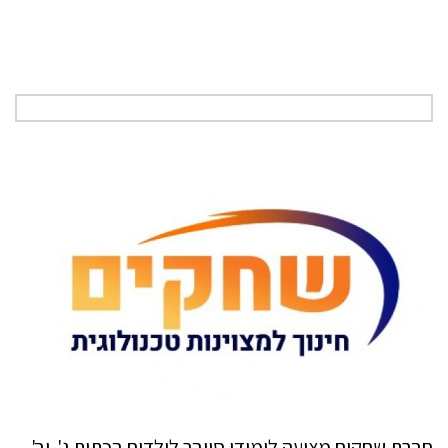
חברת שחקים מציעה לימודי סייבר לילדים בכתות ג'-יב'.