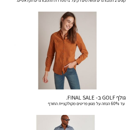
קונים 2 המבורגרים ומשלמים רק על 1! מסדרת ההמבורגרים הקלאסיים.
גולף GOLF ב- FINAL SALE.
עד 60% הנחה על מגוון פריטים מקולקציית החורף