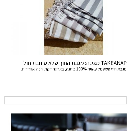
TAKEANAP מציגה: מגבת החוף שלא סוחבת חול
מגבת חוף פשטמל עשויה 100% כותנה, באריגה דקה, רכה ואוורירית.