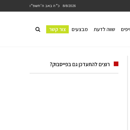
כ״ה באב ה׳תשפ״ו
8/8/2026
פים
שווה לדעת
מבצעים
צור קשר
רוצים להתעדכן גם בפייסבוק?