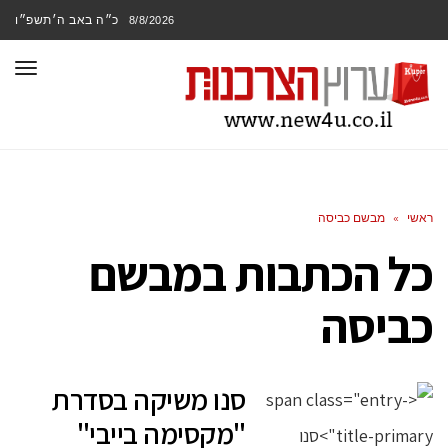
כ״ה באב ה׳תשפ״ו
8/8/2026
תפר
ראשי
»
מבשם כביסה
כל הכתבות ב
מבשם
כביסה
סנו משיקה בסדרת
"מקסימה בייבי"