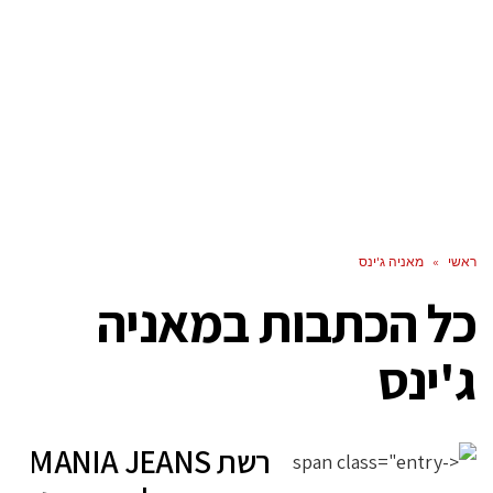
ראשי
»
מאניה ג'ינס
כל הכתבות ב
מאניה
ג'ינס
רשת MANIA JEANS