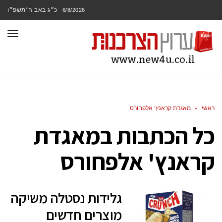
כ״ג באב ה׳תשפ״ו
6/8/2026
תפר
ראשי
»
מאגדת קראנץ' אלפחורס
כל הכתבות ב
מאגדת
קראנץ' אלפחורס
גלידות נסטלה משיקה
מוצרים חדשים