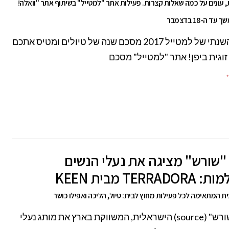
עונים על כמה שאלות קצרות. פעילות אתר "למטייל" בשיתוף אתר "וואלה!
 ה-18 בדצמבר
המצעד השנתי של למטייל 2017 מסכם שנה של טיולים ומטיס אתכם
וגית ביפן! אתר "למטייל" מסכם
←
"שורש" מציגה את נעלי הנשים
TERR מבית KEEN
ת המתאימה לכל פעילות מחוץ לבית: טיול, הליכה ואפילו כושר
חברת "שורש" (source) הישראלית, המשווקת בארץ את מותג נעלי