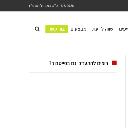
כ״ג באב ה׳תשפ״ו
6/8/2026
פים
שווה לדעת
מבצעים
צור קשר
רוצים להתעדכן גם בפייסבוק?