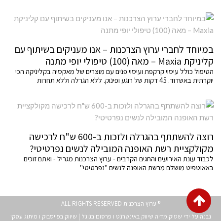
במיוחד לחברי ערוץ הצרכנות – אנו מעניקים בשיתוף עם
קליניקת Maxia – מאה (100) טיפולי יופי מתנה
הטיפול כולל עיסוי קרקפת ועיסוי פנים עם מוצרים של מאקסיה בקליניקה הכי
יוקרתית באשדוד. 45 דקות של רוגע ופינוק. ללא הגרלה וללא תחרות
רוצה להשתתף בהגרלה ולזכות ב-600 ש"ח לרכישה
מקולקציית רשת האופנה המובילה לנשים נפרטיטי?
לכבוד עונת האירועים והחגים הקרבים - ערוץ הצרכנות מגריל - ואתם זוכים
באאוטפיט מושלם מרשת האופנה לנשים "נפרטיטי"
גלילה
® ערוץ הצרכנות ALL RIGHTS RESERVED
לראש
נבנה על ידי שטיק מדיה
שיווק באינטרנט
ו
פרסום בגוגל
|
שיווק בפייסבוק
ו
מיתוג עסקי