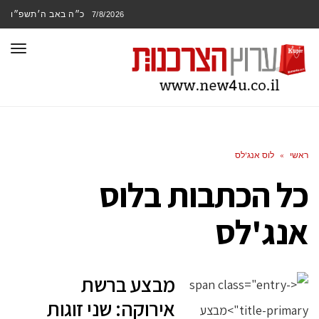
כ״ה באב ה׳תשפ״ו
7/8/2026
תפר
ראשי
»
לוס אנג'לס
כל הכתבות ב
לוס
אנג'לס
מבצע ברשת
אירוקה: שני זוגות