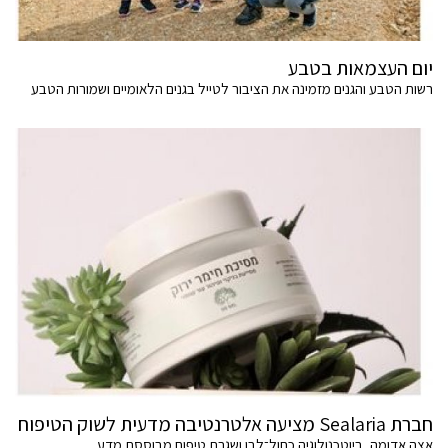
יום העצמאות בטבע
רשות הטבע והגנים מזמינה את הציבור לטייל בגנים הלאומיים ושמורות הטבע
חברת Sealaria מציעה אלטרנטיבה מדעית לשוק הטיפוח
אצה אדומה, ביוטכנולוגיה כחול־לבן ושגרת טיפוח מבוססת מדע