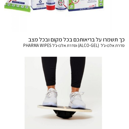
כך תשמרו על בריאותכם בכל מקום ובכל מצב
סדרת אלכו-ג'ל (ALCO-GEL) וסדרת אלכו-ג'ל PHARMA WIPES