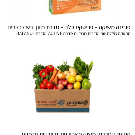
פורינה משיקה – פריסקיז כלב – סדרת מזון יבש לכלבים
ההשקה כוללת שתי סדרות מרכזיות סדרת ACTIVE וסדרת BALANCE
הסופר החברתי משיק מארזי פירות וירקות פרמיום