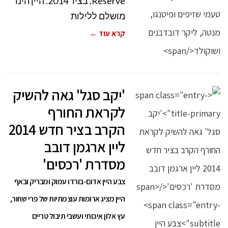
Reserve, בציר 2014. היין הינו
מושלם ללילות
קרא עוד ←
'יקב סגל' גאה להשיק
לקראת החורף
הקרב בציר חדש 2014
ליין ארגמן דובב
מסדרת 'רכסים'
צבע היין אדום-בורדו עמוק ומבריק ובאף
היין מציג ארומות עוצמתיות של פרי שחור,
עץ אלון איכותי ועשבי תיבול טריים