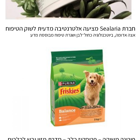
חברת Sealaria מציעה אלטרנטיבה מדעית לשוק הטיפוח
אצה אדומה, ביוטכנולוגיה כחול־לבן ושגרת טיפוח מבוססת מדע
פורינה משיקה – פריסקיז כלב – סדרת מזון יבש לכלבים