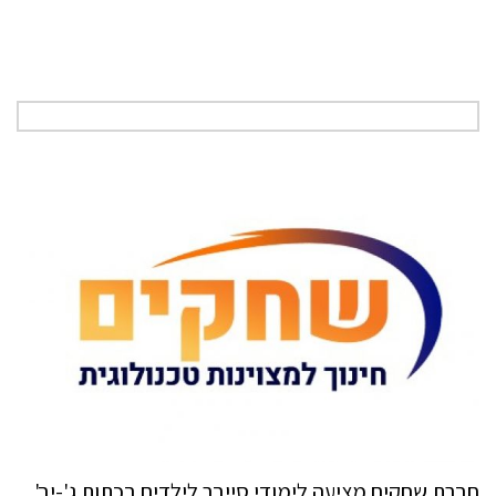
חברת שחקים מציעה לימודי סייבר לילדים בכתות ג'-יב'.