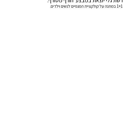
רשת גלי יוצאת במבצע חורף מטורף.
1+1 במתנה על קולקציית המגפיים לנשים וילדים.