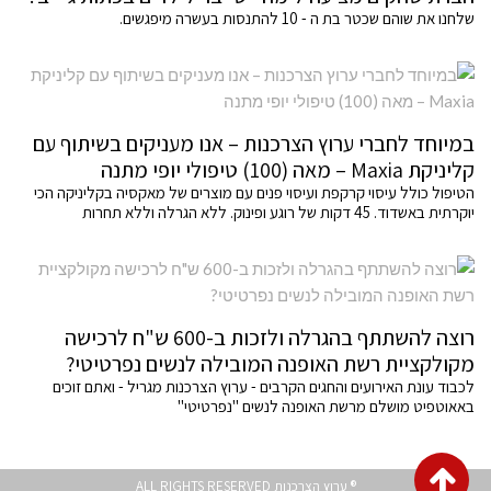
שלחנו את שוהם שכטר בת ה - 10 להתנסות בעשרה מיפגשים.
במיוחד לחברי ערוץ הצרכנות – אנו מעניקים בשיתוף עם
קליניקת Maxia – מאה (100) טיפולי יופי מתנה
הטיפול כולל עיסוי קרקפת ועיסוי פנים עם מוצרים של מאקסיה בקליניקה הכי
יוקרתית באשדוד. 45 דקות של רוגע ופינוק. ללא הגרלה וללא תחרות
רוצה להשתתף בהגרלה ולזכות ב-600 ש"ח לרכישה
מקולקציית רשת האופנה המובילה לנשים נפרטיטי?
לכבוד עונת האירועים והחגים הקרבים - ערוץ הצרכנות מגריל - ואתם זוכים
באאוטפיט מושלם מרשת האופנה לנשים "נפרטיטי"
גלילה
® ערוץ הצרכנות ALL RIGHTS RESERVED