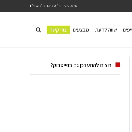
כ״ה באב ה׳תשפ״ו
8/8/2026
פים
שווה לדעת
מבצעים
צור קשר
רוצים להתעדכן גם בפייסבוק?