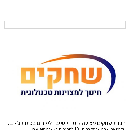
חברת שחקים מציעה לימודי סייבר לילדים בכתות ג'-יב'.
שלחנו את שוהם שכטר בת ה - 10 להתנסות בעשרה מיפגשים.