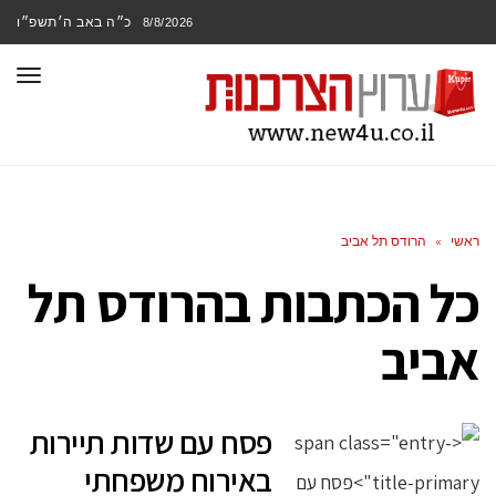
כ״ה באב ה׳תשפ״ו
8/8/2026
תפר
ראשי
»
הרודס תל אביב
כל הכתבות ב
הרודס תל
אביב
פסח עם שדות תיירות
באירוח משפחתי