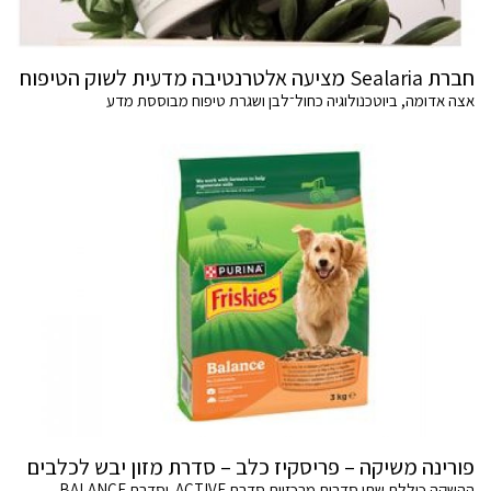
חברת Sealaria מציעה אלטרנטיבה מדעית לשוק הטיפוח
אצה אדומה, ביוטכנולוגיה כחול־לבן ושגרת טיפוח מבוססת מדע
פורינה משיקה – פריסקיז כלב – סדרת מזון יבש לכלבים
ההשקה כוללת שתי סדרות מרכזיות סדרת ACTIVE וסדרת BALANCE