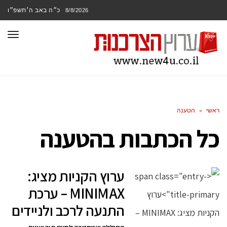
כ״ה באב ה׳תשפ״ו
8/8/2026
תפר
ראשי
»
הטענה
כל הכתבות ב
הטענה
ערוץ הקניות מציג:
MINIMAX – ערכת
התנעה לרכב ולניידים