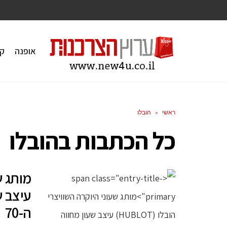
אופנה
ק
ראשי
»
הובלו
כל הכתבות ב
הובלו
עיצב ש
ה-70