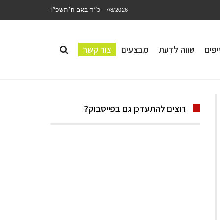
כ״ד באב ה׳תשפ״ו
7/8/2026
פים
שווה לדעת
מבצעים
צור קשר
רוצים להתעדכן גם בפייסבוק?