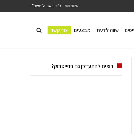
כ״ד באב ה׳תשפ״ו
7/8/2026
פים
שווה לדעת
מבצעים
צור קשר
רוצים להתעדכן גם בפייסבוק?