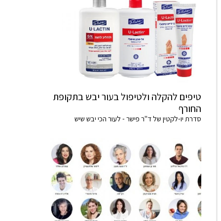
טיפים להקלה ולטיפול בעור יבש בתקופת
החורף
סדרת יו-לקטין של ד"ר פישר - לעור הכי יבש שיש