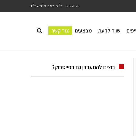
כ״ה באב ה׳תשפ״ו
8/8/2026
פים
שווה לדעת
מבצעים
צור קשר
רוצים להתעדכן גם בפייסבוק?