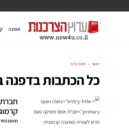
אופנה
ק
ראשי
»
דפנה ברנר
כל הכתבות ב
דפנה ב
חברת 
קרמוגי
הטעם החדש