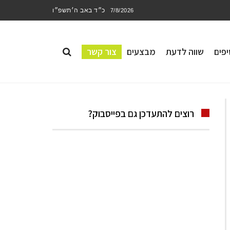
כ״ד באב ה׳תשפ״ו
7/8/2026
פים
שווה לדעת
מבצעים
צור קשר
רוצים להתעדכן גם בפייסבוק?