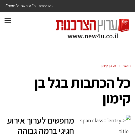
כ״ה באב ה׳תשפ״ו
8/8/2026
תפר
ראשי
»
גל בן קימון
כל הכתבות ב
גל בן
קימון
מחפשים לערוך אירוע
חגיגי ברמה גבוהה