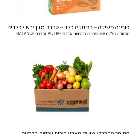
פורינה משיקה – פריסקיז כלב – סדרת מזון יבש לכלבים
ההשקה כוללת שתי סדרות מרכזיות סדרת ACTIVE וסדרת BALANCE
הסופר החברתי משיק מארזי פירות וירקות פרמיום