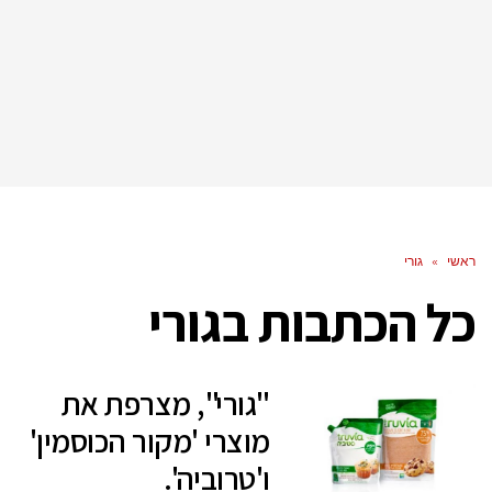
ראשי
»
גורי
כל הכתבות ב
גורי
"גורי", מצרפת את
מוצרי 'מקור הכוסמין'
ו'טרוביה'.