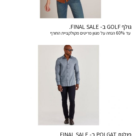
גולף GOLF ב- FINAL SALE.
עד 60% הנחה על מגוון פריטים מקולקציית החורף
פולגת POLGAT ב- FINAL SALE .