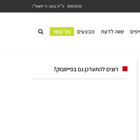
כ״ה באב ה׳תשפ״ו
8/8/2026
פים
שווה לדעת
מבצעים
צור קשר
רוצים להתעדכן גם בפייסבוק?