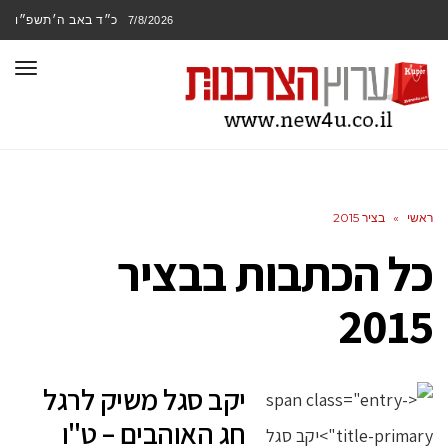
כ״ד באב ה׳תשפ״ו
7/8/2026
תפר
ראשי
»
בציר 2015
כל הכתבות ב
בציר
2015
יקב סגל משיק לרגל
חג האוהבים – ט"ו