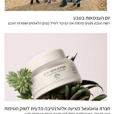
יום העצמאות בטבע
רשות הטבע והגנים מזמינה את הציבור לטייל בגנים הלאומיים ושמורות הטבע
חברת Sealaria מציעה אלטרנטיבה מדעית לשוק הטיפוח
אצה אדומה, ביוטכנולוגיה כחול־לבן ושגרת טיפוח מבוססת מדע