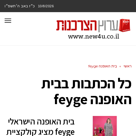
כ״ז באב ה׳תשפ״ו
10/8/2026
תפר
ראשי
»
בית האופנה feyge
כל הכתבות ב
בית
האופנה feyge
בית האופנה הישראלי
feyge מציג קולקציית