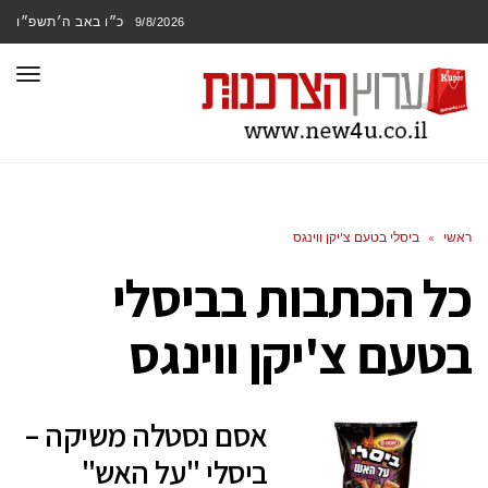
כ״ו באב ה׳תשפ״ו
9/8/2026
תפר
ראשי
»
ביסלי בטעם צ'יקן ווינגס
כל הכתבות ב
ביסלי
בטעם צ'יקן ווינגס
אסם נסטלה משיקה –
ביסלי "על האש"