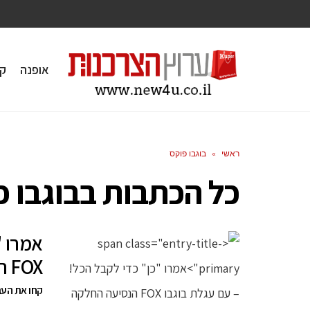
אופנה
ק
ראשי
»
בוגבו פוקס
כל הכתבות ב
בוגבו 
אמרו "
FOX הנסיעה החלקה ביותר וללא כל מאמץ
קחו את העג