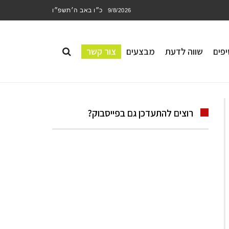
כ״ו באב ה׳תשפ״ו
9/8/2026
פים
שווה לדעת
מבצעים
צור קשר
רוצים להתעדכן גם בפייסבוק?