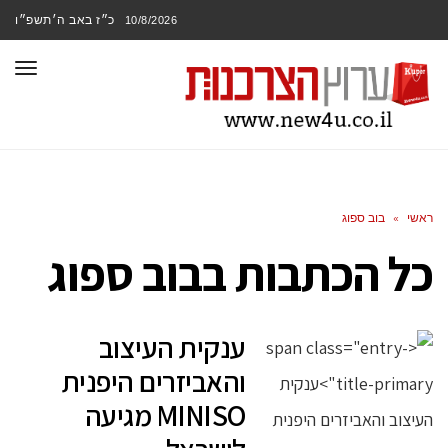
כ״ז באב ה׳תשפ״ו
10/8/2026
תפר
ראשי
»
בוב ספוג
כל הכתבות ב
בוב ספוג
ענקית העיצוב
והאביזרים היפנית
MINISO מגיעה