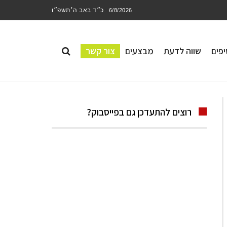
כ״ד באב ה׳תשפ״ו
6/8/2026
פים
שווה לדעת
מבצעים
צור קשר
רוצים להתעדכן גם בפייסבוק?