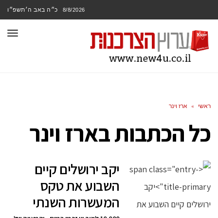
כ״ה באב ה׳תשפ״ו
8/8/2026
תפר
ראשי
»
ארז וינר
כל הכתבות ב
ארז וינר
יקב ירושלים קיים
השבוע את טקס
המעשרות השנתי