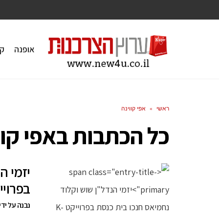
אופנה
ק
ראשי
»
אפי קווינה
כל הכתבות ב
אפי קוו
יזמי ה
בפרוייקט TOWERS
נבנה על ידי ח