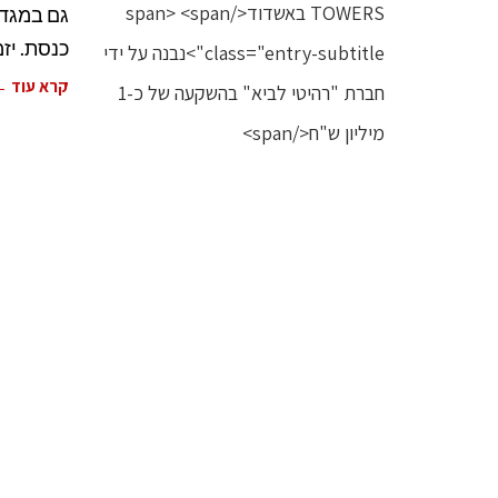
גם במגדל
כנסת. יז
קרא עוד 