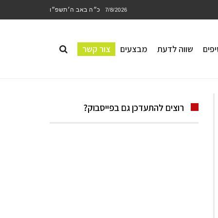
כ״ה באב ה׳תשפ״ו
7/8/2026
פים
שווה לדעת
מבצעים
צור קשר
רוצים להתעדכן גם בפייסבוק?