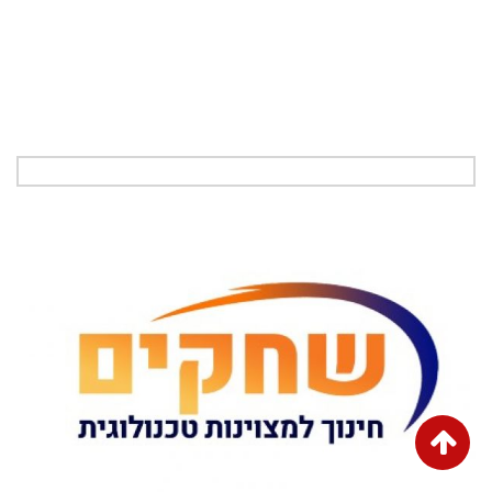
גלילה
לראש