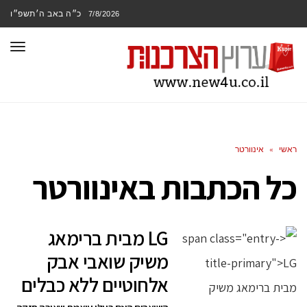
כ״ה באב ה׳תשפ״ו
7/8/2026
תפר
ראשי
»
אינוורטר
כל הכתבות ב
אינוורטר
LG מבית ברימאג
משיק שואבי אבק
אלחוטיים ללא כבלים