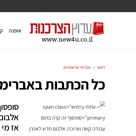
אופנה
ק
ראשי
»
אברימי קירשנבוים
כל הכתבות ב
אברימי
סופסוף
אלבום 
אז מי 