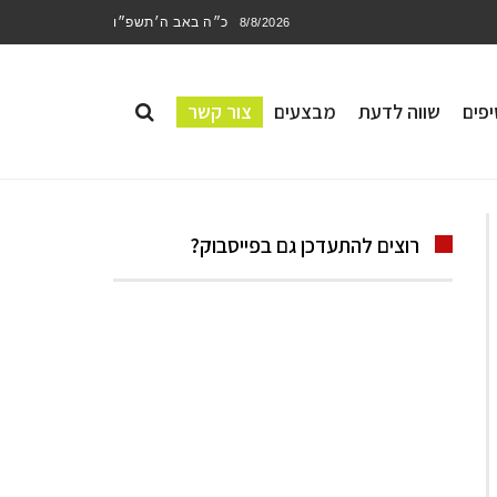
כ״ה באב ה׳תשפ״ו
8/8/2026
פים
שווה לדעת
מבצעים
צור קשר
רוצים להתעדכן גם בפייסבוק?