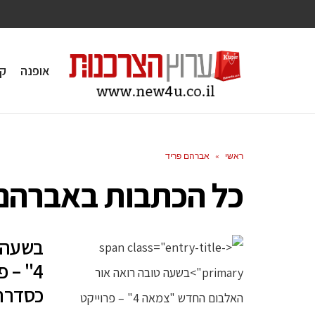
אופנה
ק
ראשי
»
אברהם פריד
כל הכתבות ב
אברהם 
בשעה 
4" – 
כסדרת 