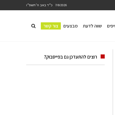
כ״ד באב ה׳תשפ״ו
7/8/2026
פים
שווה לדעת
מבצעים
צור קשר
רוצים להתעדכן גם בפייסבוק?