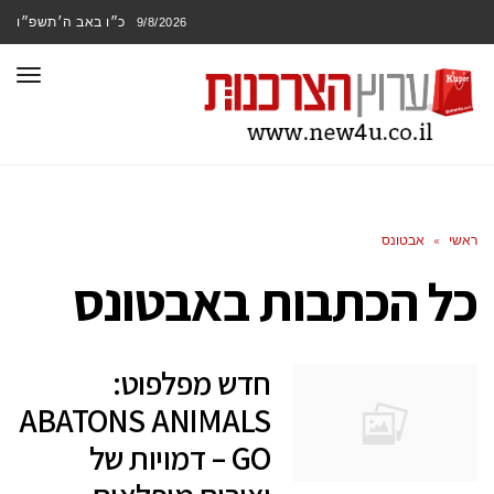
כ״ו באב ה׳תשפ״ו
9/8/2026
תפר
ראשי
»
אבטונס
כל הכתבות ב
אבטונס
חדש מפלפוט:
ABATONS ANIMALS
GO – דמויות של