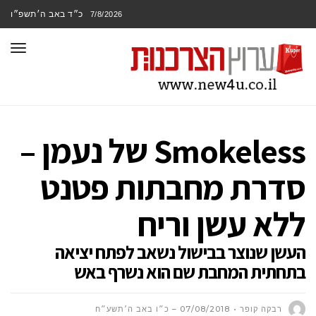
כ״ד באב ה׳תשפ״ו
7/8/2026
תפר
Smokeless של נעמן –
סדרת מחבתות פטנט
ללא עשן וריח
העשן שנוצר בבישול נשאב לפתח יציאה
בתחתית המחבת שם הוא נשרף באש
רבקה קופר
07/08/2018 – כ״ו באב ה׳תשע״ח