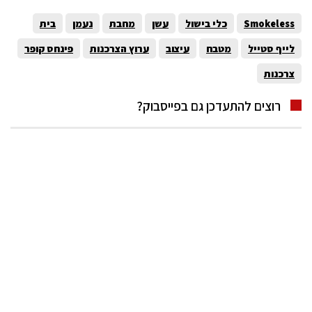
Smokeless
כלי בישול
עשן
מחבת
נעמן
בית
לייף סטייל
מטבח
עיצוב
ערוץ הצרכנות
פינחס קופר
צרכנות
רוצים להתעדכן גם בפייסבוק?