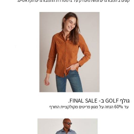
קונים 2 המבורגרים ומשלמים רק על 1! מסדרת ההמבורגרים הקלאסיים.
גולף GOLF ב- FINAL SALE.
עד 60% הנחה על מגוון פריטים מקולקציית החורף