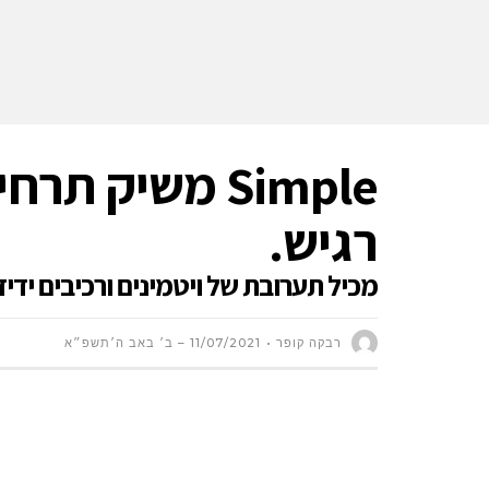
Simple משיק ת
רגיש.
מכיל תערובת של ויטמינים ורכיבים ידיד
רבקה קופר
11/07/2021 – ב׳ באב ה׳תשפ״א