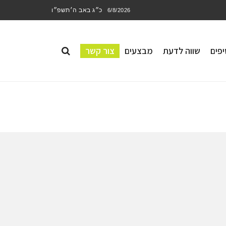
כ״ג באב ה׳תשפ״ו
6/8/2026
פים
שווה לדעת
מבצעים
צור קשר