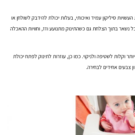
וף לבלאגן, מציג המותג' Nuby' צלחות העשויות סיליקון עמיד ואיכותי, בעלות יכולת להידבק לשולחן או
ל נשאר בתוך הצלחת גם כשהתינוק מתנועע וזז, וחוויות ההאכלה
תר וקלות לשטיפה ולניקוי. כמו כן, עוזרות לתינוק לפתח יכולת
ן צבעים אחידים לבחירה.