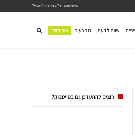
כ״ג באב ה׳תשפ״ו
6/8/2026
פים
שווה לדעת
מבצעים
צור קשר
רוצים להתעדכן גם בפייסבוק?