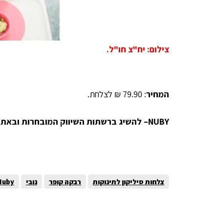
צילום: יח"צ חו"ל.
המחיר
: 79.90 ₪ לצלחת.
NUBY
– להשיג ברשתות השיווק המובחרות ובאתר
צלחות סיליקון לתינוקות
רבקה קופר
נובי
Nuby