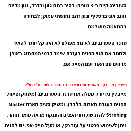
סטובינג קיים ב-3 גוונים: בהיר בתת גוון ורדרד, גוון מדיום
זהוב אוניברסליף וגוון זהב נחושתי עמוק; לבחירה
בהתאמה מושלמת.
טרנד הסטרובינג לא נח: מעולם לא היה קל יותר להאיר
ולחטב את תווי
הפנים בעזרת שימר קרמי המתמזג באופן
מדהים עם האור ועם המייק אפ.
מייבלין ניו יורק – מאסטר סטרובינג ב-3 גוונים | צילום: יח"צ חו"ל
מייבלין ניו יורק מעלה את טרנד הסטרובינג (משחק ופיסול
הפנים בעזרת הארות בלבד), ומשיק סטיק הארה Master
Strobing להדגשת תווי הפנים והענקת מראה מואר וזוהר.
ניתן לשימוש פרטני על עור נקי, או מעל מייק-אפ; יש להניח