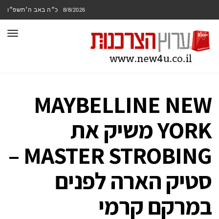
כ״ה באב ה׳תשפ״ו
8/8/2026
תפר
MAYBELLINE NEW
YORK משיק את
MASTER STROBING –
סטיק הארה לפנים
במרקם קרמי