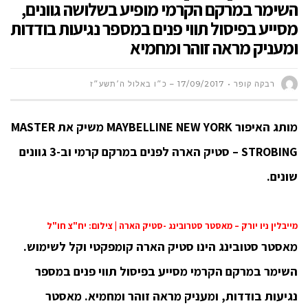
השימר במרקם הקרמי מופיע בשלושה גוונים,
מסייע בפיסול תווי פנים במספר נגיעות בודדות
ומעניק מראה זוהר ומחמיא
רבקה קופר
17/09/2017 – כ״ו באלול ה׳תשע״ז
מותג האיפור MAYBELLINE NEW YORK משיק את MASTER
STROBING – סטיק הארה לפנים במרקם קרמי וב-3 גוונים
שונים.
מייבלין ניו יורק – מאסטר סטרובינג -סטיק הארה | צילום: יח"צ חו"ל
מאסטר סטובינג הינו סטיק הארה קומפקטי וקל לשימוש.
השימר במרקם הקרמי מסייע בפיסול תווי פנים במספר
נגיעות בודדות, ומעניק מראה זוהר ומחמיא.
מאסטר