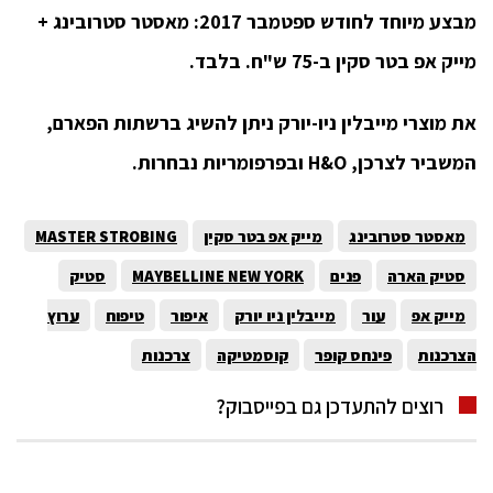
מבצע מיוחד לחודש ספטמבר 2017: מאסטר סטרובינג +
מייק אפ בטר סקין ב-75 ש"ח.
בלבד.
את מוצרי מייבלין ניו-יורק ניתן להשיג ברשתות הפארם,
המשביר לצרכן,
H&O
ובפרפומריות נבחרות.
מאסטר סטרובינג
מייק אפ בטר סקין
MASTER STROBING
סטיק הארה
פנים
MAYBELLINE NEW YORK
סטיק
מייק אפ
עור
מייבלין ניו יורק
איפור
טיפוח
ערוץ
הצרכנות
פינחס קופר
קוסמטיקה
צרכנות
רוצים להתעדכן גם בפייסבוק?