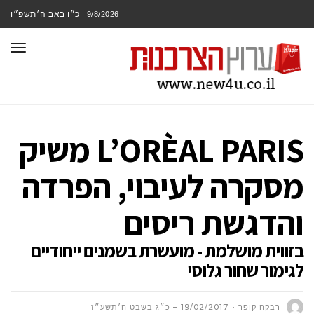
כ״ו באב ה׳תשפ״ו
9/8/2026
תפר
L’ORÈAL PARIS משיק
מסקרה לעיבוי, הפרדה
והדגשת ריסים
בזווית מושלמת - מועשרת בשמנים ייחודיים
לגימור שחור גלוסי
רבקה קופר
19/02/2017 – כ״ג בשבט ה׳תשע״ז