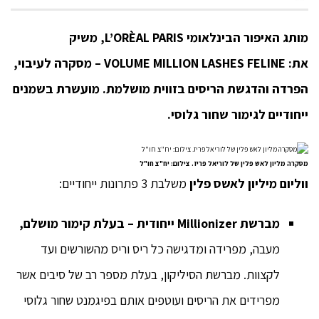
מותג האיפור הבינלאומי
L’ORÈAL PARIS,
משיק
את:
VOLUME MILLION LASHES FELINE –
מסקרה לעיבוי,
הפרדה והדגשת הריסים בזווית מושלמת.
מועשרת בשמנים
ייחודיים לגימור שחור גלוסי.
מסקרה מליון לאש פלין של לוריאל פריז. צילום: יח"צ חו"ל
ווליום מיליון לאשס
פלין
משלבת 3 פתרונות ייחודיים:
מברשת
Millionizer
ייחודית – בעלת קימור מושלם,
מעבה, מפרידה ומדגישה כל ריס וריס מהשורשים ועד
לקצוות. מברשת הסיליקון, בעלת מספר רב של סיבים אשר
מפרידים את הריסים ועוטפים אותם בפיגמנט שחור גלוסי