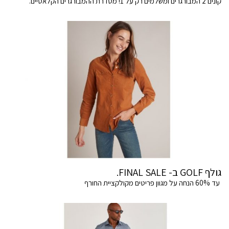
קונים 2 המבורגרים ומשלמים רק על 1! מסדרת ההמבורגרים הקלאסיים.
גולף GOLF ב- FINAL SALE.
עד 60% הנחה על מגוון פריטים מקולקציית החורף