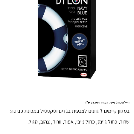
דיילון כחול נייבי. המחיר: 29.90 ש"ח
במגוון קיימים 7 גוונים לצבעית בגדים וטקסטיל במכונת כביסה:
שחור, כחול ג'ינס, כחול נייבי, אפור, וורוד, צהוב, סגול.