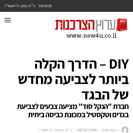
כ״ה באב ה׳תשפ״ו
7/8/2026
תפר
DIY – הדרך הקלה
ביותר לצביעה מחדש
של הבגד
חברת "הנקל סוד" מציעה צבעים לצביעת
בגדים וטקסטיל במכונת כביסה ביתית
רבקה קופר
28/12/2016 – כ״ח בכסלו ה׳תשע״ז