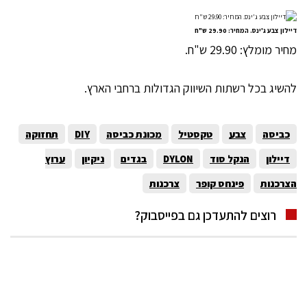
דיילון צבע ג'ינס. המחיר: 29.90 ש"ח
מחיר מומלץ: 29.90 ש"ח.
להשיג בכל רשתות השיווק הגדולות ברחבי הארץ.
כביסה
צבע
טקסטיל
מכונת כביסה
DIY
תחזוקה
דיילון
הנקל סוד
DYLON
בגדים
ניקיון
ערוץ
הצרכנות
פינחס קופר
צרכנות
רוצים להתעדכן גם בפייסבוק?