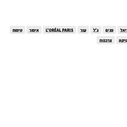
יאל
פנים
ג'ל
עור
L'ORÉAL PARIS
איפור
טיפוח
יקה
צרכנות