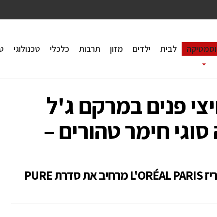
וסמטיקה
לבית
ילדים
מזון
תרבות
כלכלי
טכנולוגי
טי
 – תרחיצי פנים במרקם ג'ל
וגי חימר טהורים –
מותג הקוסמטיקה הבינלאומי לוריאל פריז L'ORÉAL PARIS מרחיב את סדרת PURE