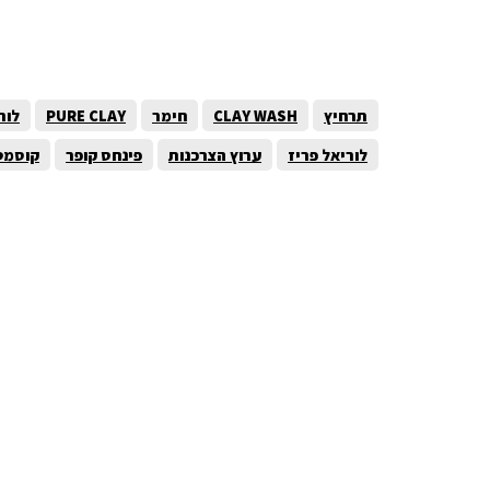
תרחיץ
CLAY WASH
חימר
PURE CLAY
לור
לוריאל פריז
ערוץ הצרכנות
פינחס קופר
קוסמט