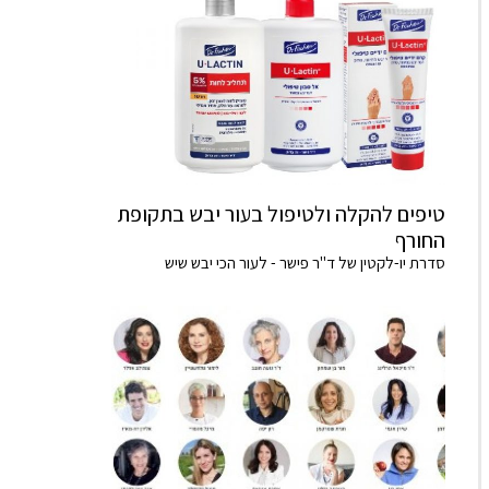
טיפים להקלה ולטיפול בעור יבש בתקופת
החורף
סדרת יו-לקטין של ד"ר פישר - לעור הכי יבש שיש