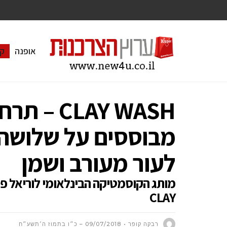
אופנה
ק
CLAY WASH
מבוססים על שלושה ס
לעור מעורב ושמן
CLAY
רבקה קופר
09/07/2018 – כ״ו בתמוז ה׳תשע״ח