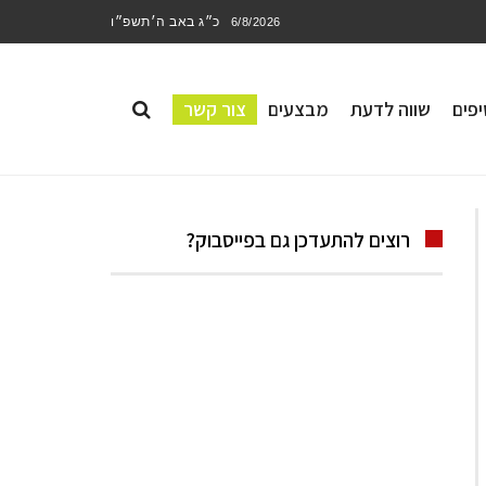
כ״ג באב ה׳תשפ״ו
6/8/2026
פים
שווה לדעת
מבצעים
צור קשר
רוצים להתעדכן גם בפייסבוק?