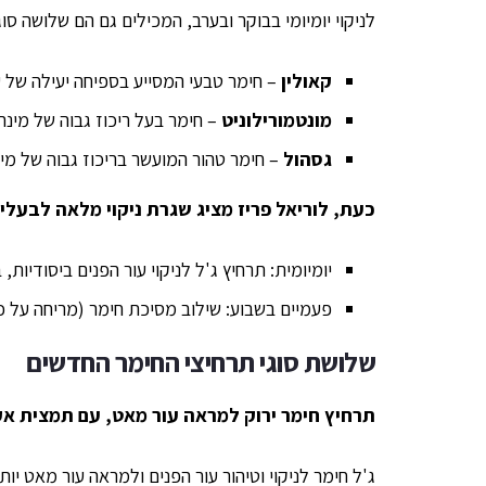
לניקוי יומיומי בבוקר ובערב, המכילים גם הם שלושה סוג
קאולין
– חימר טבעי המסייע בספיחה יעילה של ע
מונטמורילוניט
– חימר בעל ריכוז גבוה של מינ
גסהול
– חימר טהור המועשר בריכוז גבוה של מינ
כעת, לוריאל פריז מציג שגרת ניקוי מלאה לבעלי 
יומיומית: תרחיץ ג'ל לניקוי עור הפנים ביסודיות, 
פעמיים בשבוע: שילוב מסיכת חימר (מריחה על כל שטח הפנים ל-10 דקות, ושט
שלושת סוגי תרחיצי החימר החדשים
תרחיץ חימר ירוק למראה עור מאט, עם תמצית א
ג'ל חימר לניקוי וטיהור עור הפנים ולמראה עור מאט י