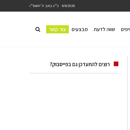
כ״ג באב ה׳תשפ״ו
6/8/2026
פים
שווה לדעת
מבצעים
צור קשר
רוצים להתעדכן גם בפייסבוק?