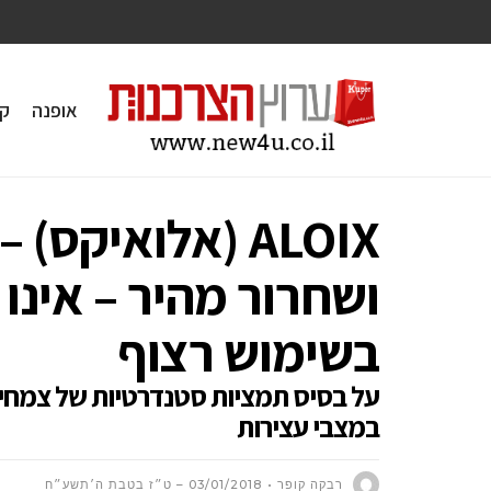
אופנה
ק
ALOIX (אלואיקס
ושחרור מהיר – אינו 
בשימוש רצוף
על בסיס תמציות סטנדרטיות של צמחי 
במצבי עצירות
רבקה קופר
03/01/2018 – ט״ז בטבת ה׳תשע״ח