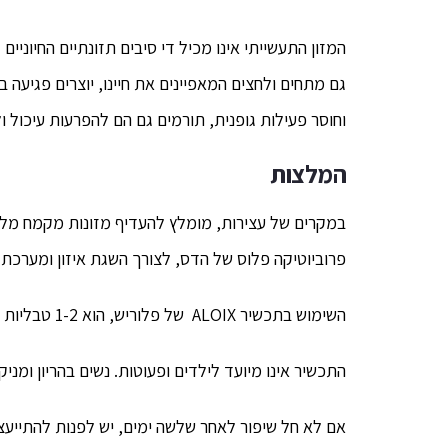
המזון התעשייתי אינו מכיל די סיבים תזונתיים החיוני
גם מתחים ולחצים המאפיינים את חיינו, יוצרים פגיעה 
וחוסר פעילות גופנית, תורמים גם הם להפרעות עיכול ולא
המלצות
במקרים של עצירות, מומלץ להעדיף מזונות מקמח מלא, 
פרוביוטיקה פלוס של הדס, לצורך השגת איזון ומערכת ע
השימוש בתכשיר ALOIX של פלוריש, הוא 1-2 טבליות ליום בשילוב שתייה מרובה, בבוקר או בערב.
התכשיר אינו מיועד לילדים ופעוטות. נשים בהריון ומניק
אם לא חל שיפור לאחר שלשה ימים, יש לפנות להתייעצ