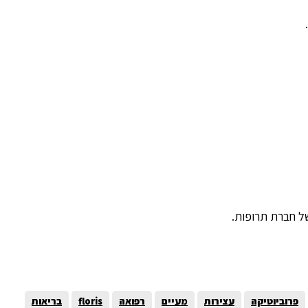
של חברת תרופות.
פרוביוטיקה
עצירות
מעיים
רפואה
floris
בריאות