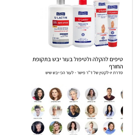
טיפים להקלה ולטיפול בעור יבש בתקופת
החורף
סדרת יו-לקטין של ד"ר פישר - לעור הכי יבש שיש