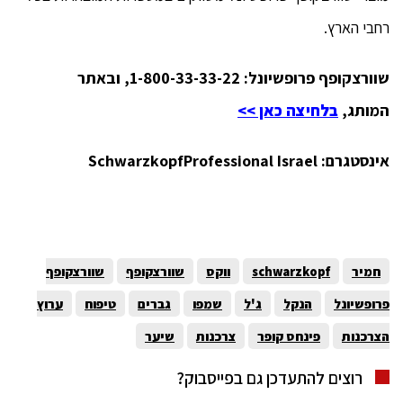
רחבי הארץ.
שוורצקופף פרופשיונל: 1-800-33-33-22, ובאתר
המותג,
בלחיצה כאן >>
אינסטגרם:
SchwarzkopfProfessional Israel
חמיר
schwarzkopf
ווקס
שוורצקופף
שוורצקופף
פרופשיונל
הנקל
ג'ל
שמפו
גברים
טיפוח
ערוץ
הצרכנות
פינחס קופר
צרכנות
שיער
רוצים להתעדכן גם בפייסבוק?