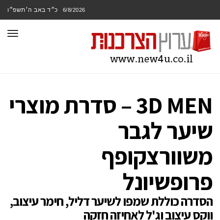
כ״ד באב ה׳תשפ״ו
6/8/2026
תפר
3D MEN – סדרת מוצרי
שיער לגבר
משוורצקופף
פרופשיונל
הסדרה כוללת שמפו לשיער דליל, חימר עיצוב,
ווקס עיצוב וג'ל לאחיזה חזקה