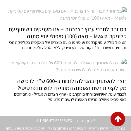
במיוחד לחברי ערוץ הצרכנות – אנו מעניקים בשיתוף עם
קליניקת Maxia – מאה (100) טיפולי יופי מתנה
הטיפול כולל עיסוי קרקפת ועיסוי פנים עם מוצרים של מאקסיה בקליניקה הכי
יוקרתית באשדוד. 45 דקות של רוגע ופינוק. ללא הגרלה וללא תחרות
רוצה להשתתף בהגרלה ולזכות ב-600 ש"ח לרכישה
מקולקציית רשת האופנה המובילה לנשים נפרטיטי?
לכבוד עונת האירועים והחגים הקרבים - ערוץ הצרכנות מגריל - ואתם זוכים
באאוטפיט מושלם מרשת האופנה לנשים "נפרטיטי"
גלילה
® ערוץ הצרכנות ALL RIGHTS RESERVED
לראש
נבנה על ידי שטיק מדיה
שיווק באינטרנט
ו
פרסום בגוגל
|
שיווק בפייסבוק
ו
מיתוג עסקי