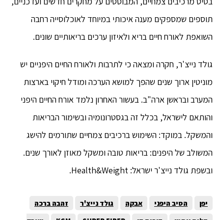
בסיס מרכיבים צמחיים, המבוססים על מחקרים חדשים ועדכניים,
תוספים שמספקים מענה איכותי במיוחד לאוכלוסייה רחבה
השואפת לאורח חיים בריא ולאיזון ערכים בריאותיים שונים.
גולד נייצ'ר, חקרה ומצאה כי לתרבות ולאורח החיים היפניים יש
מוניטין ארוך שנים שהפך למושא הערכה ומודל חיקוי בארצות
המערב ובראשן ארה"ב. בעשור האחרון נלמד אורח החיים היפני
והותאם לישראל, בכלל זה בגסטרונומיה ובשימור הבריאות
והמשקל. במוקד: השימוש ברכיבים צמחיים שתורמים להישג
המשולב של היפנים: בריאות טובה ומשקל מאוזן לאורך שנים.
ובשפת גולד נייצ'ר ישראל: Health&Weight.
יפן
הסיב היפני
אבקה
גולד נייצ'ר
זהבה ברכה