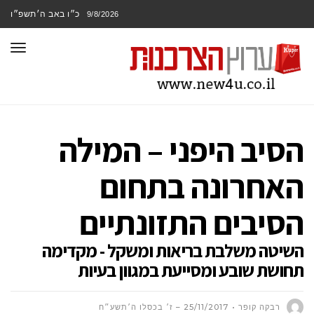
כ״ו באב ה׳תשפ״ו
9/8/2026
תפר
הסיב היפני – המילה
האחרונה בתחום
הסיבים התזונתיים
השיטה משלבת בריאות ומשקל - מקדימה
תחושת שובע ומסייעת במגוון בעיות
רבקה קופר
25/11/2017 – ז׳ בכסלו ה׳תשע״ח