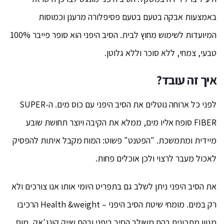
באמצעות אבקה בטעם בטעם פסיפלורה מרענן וכמוסות
המיועדות לשימוש מחוץ לבית. הסיב היפני הוא סופר פייבר 100%
טבעי, צמחי, ללא סוכר וללא גלוטן.
איך זה עובד?
לפני כל ארוחה נוטלים את הסיב היפני עם כוס מים. ה-SUPER
FIBER סופח אליו מים, ממלא את הקיבה ויוצר תחושת שובע
מיידית ומתמשכת. "הפטנט" פשוט: המוח מקבל איתות להפסיק
לאכול מעבר לרצוי ולכן אוכלים פחות.
את הסיב היפני ניתן לשלב גם בתפריט היומי אותו אנו צורכים ולא
רק במים. מומחי שיטת הסיב היפני – Health &weight הרכיבו
מגוון מתכונים בהם משולב הסיב ביפני ובהם שייק קונג'אק, מוס