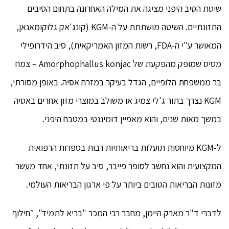
שיטת הסיב היפני מציגה את המילה האחרונה בתחום הסיבים
התזונתיים. השיטה מושתתת על ה-KGM (קונג'אק גלוקומאנאן,
המאושר ע"י ה-FDA, רשות המזון האמריקאית), סיב הידרופילי
מסיס שמופק מהפקעת של Amorphophallus konjac – צמח
בר ממשפחת הלופיים, הגדל בעיקר במזרח אסיה. באופן מסורתי,
KGM נצרך בתור ג'לי צמיג או משולב במוצרי מזון אחרים באסיה
במשך מאות שנים, והוא מאפיין דומיננטי במטבח היפני.
ל-KGM מיוחסות תועלות בריאותיות רבות בספרות הרפואית
המקצועית והוא נחשב לסופר פייבר, סיב על תזונתי, אחד מעשר
מזונות הבריאות הטובים ביותר על פי ארגון הבריאות העולמי.
לדברי ד"ר מארק היימן, מחבר רבי המכר "בריא לתמיד", ״חילוף