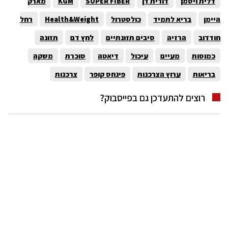
דלית ויסמן
דורית דן
SUPER FIBER
KGM
מארק
היימן
בריא לתמיד
כולסטרול
Health&Weight
רחל
חודדוב
הרזיה
סיבים תזונתיים
לחץ דם
תזונה
כמוסות
מעיים
עיכול
דיאטה
סוכרת
משקה
בריאות
ערוץ הצרכנות
פינחס קופר
צרכנות
רוצים להתעדכן גם בפייסבוק?