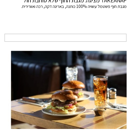
TAKEANAP מציגה: מגבת החוף שלא סוחבת חול
מגבת חוף פשטמל עשויה 100% כותנה, באריגה דקה, רכה ואוורירית.