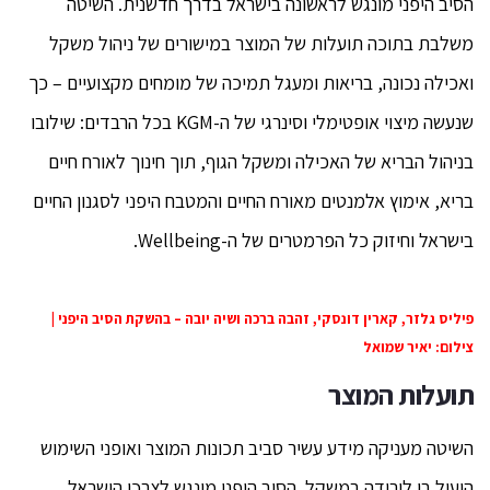
הסיב היפני מונגש לראשונה בישראל בדרך חדשנית. השיטה
משלבת בתוכה תועלות של המוצר במישורים של ניהול משקל
ואכילה נכונה, בריאות ומעגל תמיכה של מומחים מקצועיים – כך
שנעשה מיצוי אופטימלי וסינרגי של ה-KGM בכל הרבדים: שילובו
בניהול הבריא של האכילה ומשקל הגוף, תוך חינוך לאורח חיים
בריא, אימוץ אלמנטים מאורח החיים והמטבח היפני לסגנון החיים
בישראל וחיזוק כל הפרמטרים של ה-Wellbeing.
פיליס גלזר, קארין דונסקי, זהבה ברכה ושיה יובה – בהשקת הסיב היפני |
צילום: יאיר שמואל
תועלות המוצר
השיטה מעניקה מידע עשיר סביב תכונות המוצר ואופני השימוש
היעיל בו לירידה במשקל. הסיב היפני מונגש לצרכן הישראל