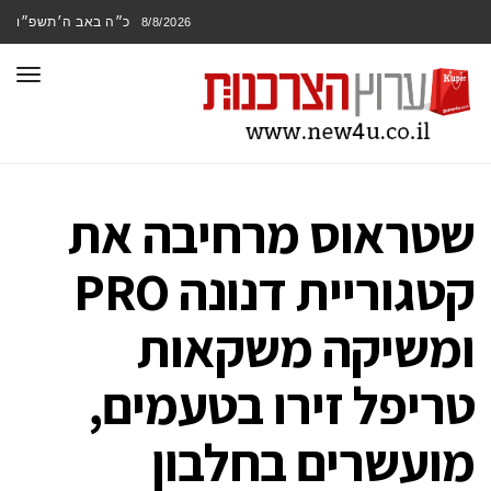
כ״ה באב ה׳תשפ״ו
8/8/2026
תפר
שטראוס מרחיבה את
קטגוריית דנונה PRO
ומשיקה משקאות
טריפל זירו בטעמים,
מועשרים בחלבון