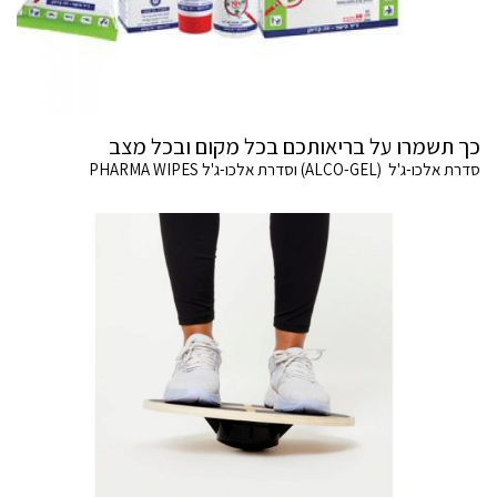
כך תשמרו על בריאותכם בכל מקום ובכל מצב
סדרת אלכו-ג'ל (ALCO-GEL) וסדרת אלכו-ג'ל PHARMA WIPES