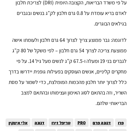
על פי משרד הבריאות, הקצובה היומית (DRI) לצריכת חלבון
לאדם בריא עומדת על 0.8 גרם חלבון לק"ג בנשים ובגברים
בגילאים הבוגרים.
לדוגמה: גבר ממוצע צריך לצרוך 64 גרם חלבון ולעומתו אישה
ממוצעת צריכה לצרוך 54 גרם חלבון – לפי משקל של 80 ק"ג
לגברים בני 19 ומעלה ו-67.5 ק"ג לנשים מעל גיל 14. על פי
מחקרים קליניים, אנשים העוסקים בפעילות גופנית יידרשו בדרך
כלל לצרוך יותר חלבון מהכמות המומלצת, כדי לשמור על מסת
השריר, וזה בהתאם לסוג האימון ועצימותו ובהתאם למצב
הבריאותי שלהם.
פרו
דנונה פרם
PRO
טריפל זירו
דנונה
אלי איצקין