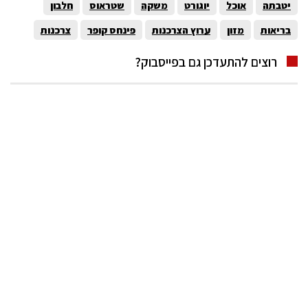
יטבתה
אוכל
יוגורט
משקה
שטראוס
חלבון
בריאות
מזון
ערוץ הצרכנות
פינחס קופר
צרכנות
רוצים להתעדכן גם בפייסבוק?